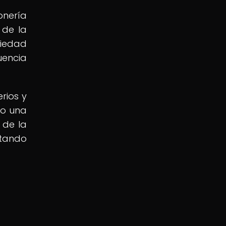
onería
 de la
ciedad
uencia
rios y
do una
 de la
ntando