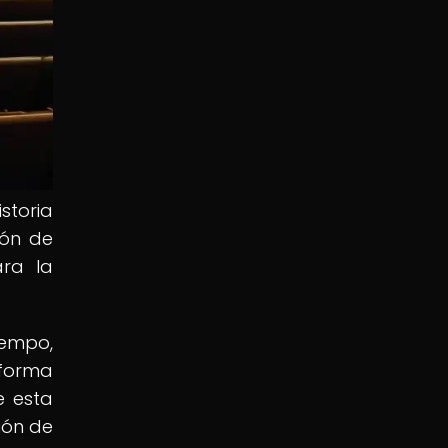
storia
ión de
ara la
iempo,
 forma
e esta
ión de