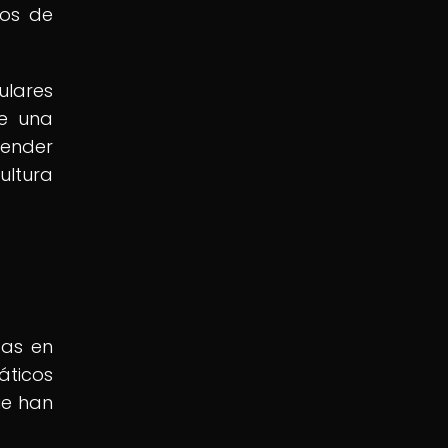
ios de
ulares
de una
cender
ultura
tas en
áticos
ue han