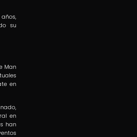
 años,
ado su
he Man
tuales
ate en
onado,
ral en
as han
ventos