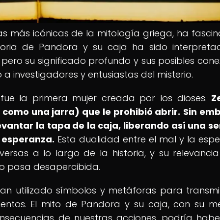
as más icónicas de la mitología griega, ha fasci
storia de Pandora y su caja ha sido interpret
 pero su significado profundo y sus posibles cone
a investigadores y entusiastas del misterio.
 fue la primera mujer creada por los dioses.
Z
como una jarra) que le prohibió abrir.
Sin emb
evantar la tapa de la caja, liberando así una se
 esperanza.
Esta dualidad entre el mal y la esp
versas a lo largo de la historia, y su relevancia
no pasa desapercibida.
n utilizado símbolos y metáforas para transmit
entos. El mito de Pandora y su caja, con su m
nsecuencias de nuestras acciones, podría habe