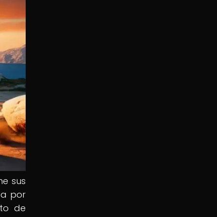
ne sus
da por
cto de