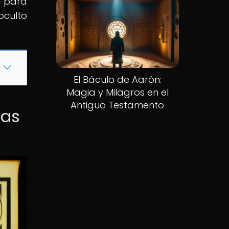
o para
oculto
El Báculo de Aarón:
Magia y Milagros en el
Antiguo Testamento
las