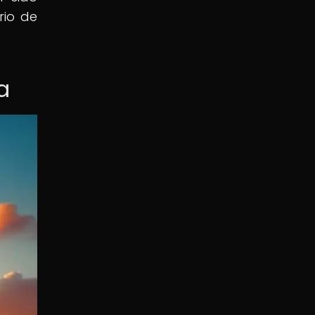
rio de
a