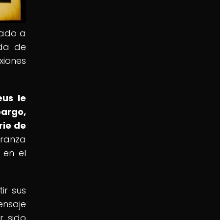
nado a
ada de
xiones
eus le
argo,
rie de
eranza
 en el
ir sus
ensaje
r sido