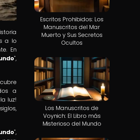
Escritos Prohibidos: Los
Manuscritos del Mar
storia
Muerto y Sus Secretos
s a lo
Ocultos
te. En
undo
",
scubre
idos a
la luz!
Los Manuscritos de
iglos,
Voynich: El Libro más
Misterioso del Mundo
undo
",