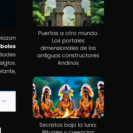
Puertas a otro mundo:
elazan
Los portales
mbolos
dimensionales de los
edades
antiguos constructores
iglos.
Andinos
lante,
Secretos bajo la luna:
a
Rituales y creencias