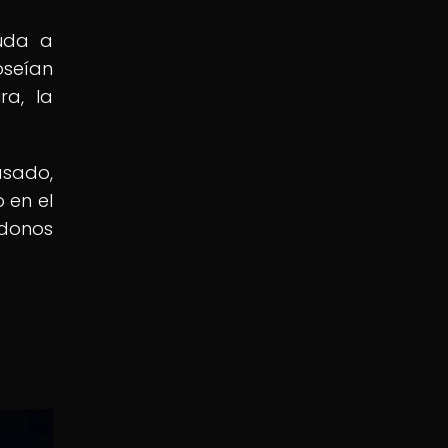
yuda a
oseían
ra, la
asado,
 en el
ndonos