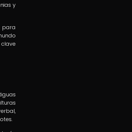
nias y
l para
 mundo
 clave
tiguas
lturas
rbal,
otes.