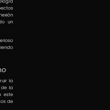
ología
pectos
nexión
ndo un
erioso
ciendo
.
no
uir la
 de la
n este
tos de