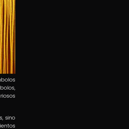
mbolos
bolos,
riosos
, sino
ientos