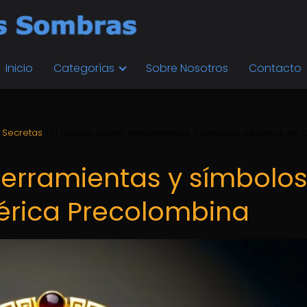
Inicio
Categorías
Sobre Nosotros
Contacto
 Secretas
El legado oculto: Herramientas y símbolos secretos en l
 Herramientas y símbolo
érica Precolombina