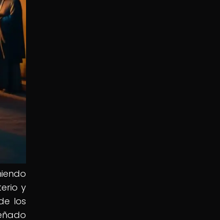
niendo
erio y
de los
peñado