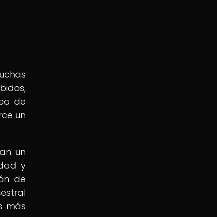
muchas
bidos,
dea de
rce un
tan un
idad y
ión de
estral
as más