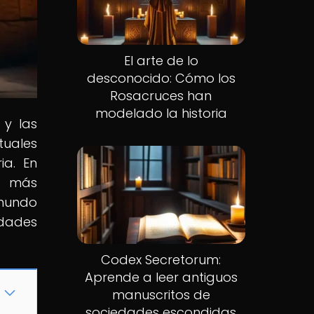
El arte de lo
desconocido: Cómo los
Rosacruces han
modelado la historia
 y las
tuales
ia. En
os más
 mundo
edades
Codex Secretorum:
Aprende a leer antiguos
manuscritos de
sociedades escondidas