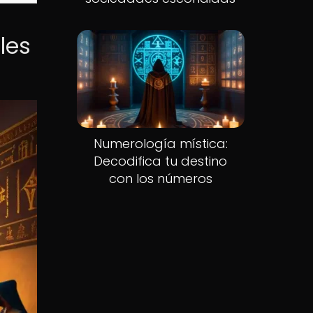
les
Numerología mística:
Decodifica tu destino
con los números