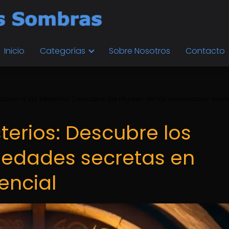
Inicio
Categorías
Sobre Nosotros
Contacto
ciación a los Misterios: Descubre los rituales de las sociedades secr
sterios: Descubre los
ciedades secretas en
encial