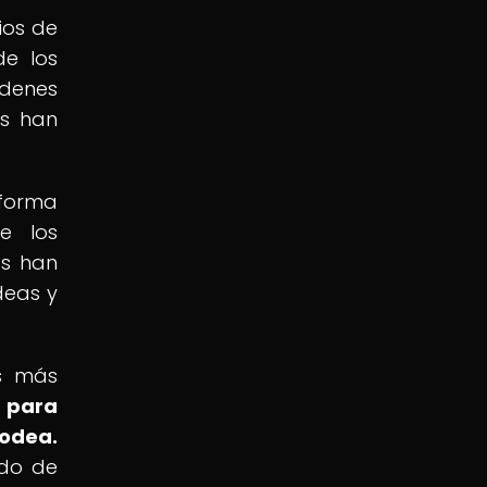
ios de
de los
rdenes
as han
 forma
e los
as han
deas y
as más
 para
rodea.
ndo de