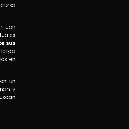
 curso
an con
tuales
te sus
 largo
ios en
 en un
nan, y
buscan