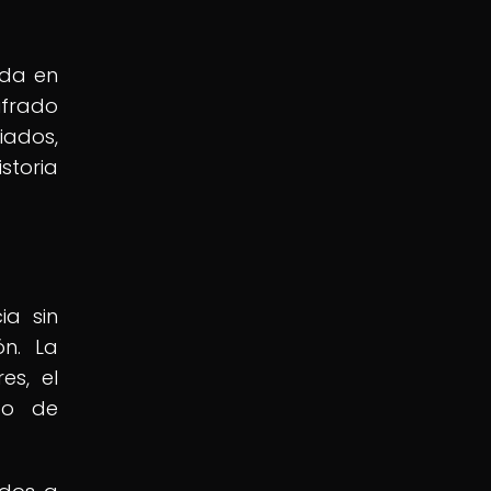
ada en
ifrado
iados,
toria
ia sin
ón. La
es, el
do de