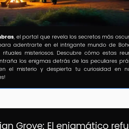
mbras
, el portal que revela los secretos más oscu
 para adentrarte en el intrigante mundo de Bo
 rituales misteriosos. Descubre cómo estas reu
traña los enigmas detrás de las peculiares prá
en el misterio y despierta tu curiosidad en n
s!
an Grove: El enigmático refu