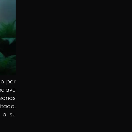
do por
nclave
orías
itada,
o a su