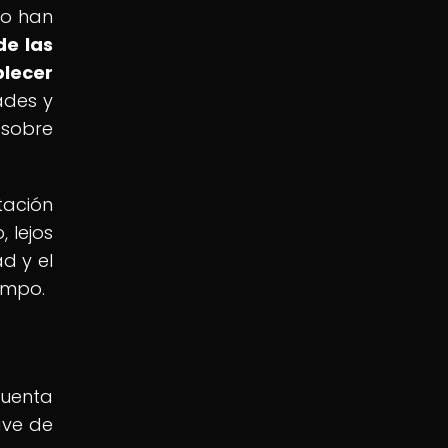
do han
de las
lecer
ades y
 sobre
tación
 lejos
d y el
empo.
cuenta
ave de