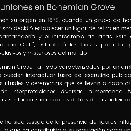
 reuniones en Bohemian Grove
enen su origen en 1878, cuando un grupo de h
cisco decidió establecer un lugar de retiro en me
 camaradería y el intercambio de ideas. Este
emian Club", estableció las bases para lo q
xclusivos y misteriosos del mundo.
ohemian Grove han sido caracterizadas por un am
s pueden interactuar fuera del escrutinio público
os rituales y ceremonias que se llevan a cabo d
e interpretaciones diversas, alimentando t
las verdaderas intenciones detrás de las activida
 ha sido testigo de la presencia de figuras influ
ura, lo que ha contribuido a su reputación como un