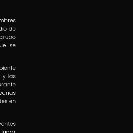
ombres
dio de
 grupo
ue se
biente
 y las
urante
eorías
des en
yentes
 lugar