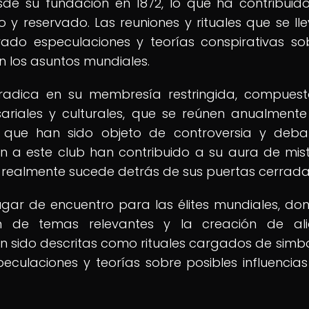
sde su fundación en 1872, lo que ha contribuid
 y reservado. Las reuniones y rituales que se ll
o especulaciones y teorías conspirativas so
en los asuntos mundiales.
radica en su membresía restringida, compues
sariales y culturales, que se reúnen anualment
s que han sido objeto de controversia y deba
n a este club han contribuido a su aura de mist
e realmente sucede detrás de sus puertas cerrada
gar de encuentro para las élites mundiales, do
ón de temas relevantes y la creación de al
an sido descritas como rituales cargados de simb
eculaciones y teorías sobre posibles influencias