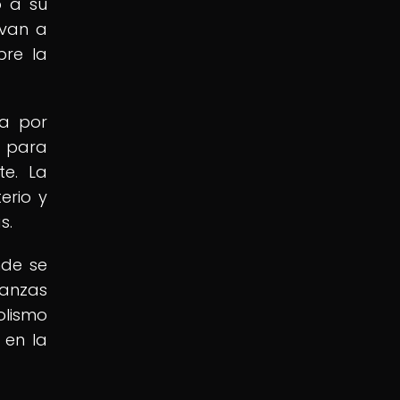
o a su
evan a
bre la
ta por
e para
te. La
erio y
s.
nde se
ianzas
olismo
 en la