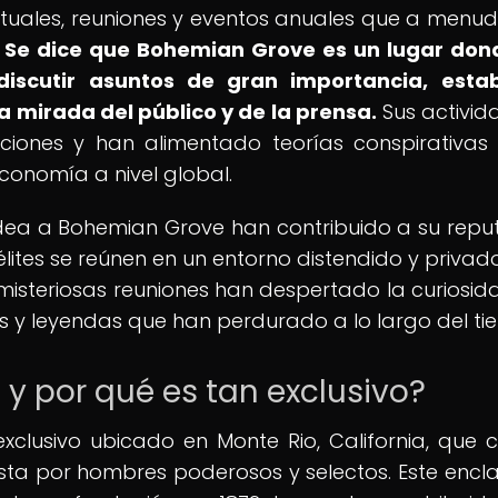
rituales, reuniones y eventos anuales que a menu
.
Se dice que Bohemian Grove es un lugar don
discutir asuntos de gran importancia, estab
la mirada del público y de la prensa.
Sus activid
aciones y han alimentado teorías conspirativas
 economía a nivel global.
odea a Bohemian Grove han contribuido a su repu
ites se reúnen en un entorno distendido y privado,
us misteriosas reuniones han despertado la curiosida
s y leyendas que han perdurado a lo largo del ti
y por qué es tan exclusivo?
clusivo ubicado en Monte Rio, California, que 
a por hombres poderosos y selectos. Este encl