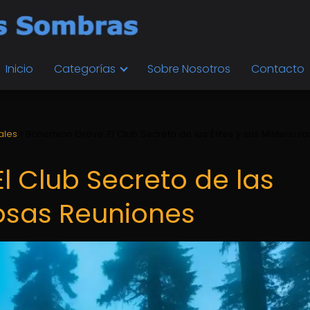
Inicio
Categorías
Sobre Nosotros
Contacto
ales
Bohemian Grove: El Club Secreto de las Élites y sus Misteriosa
l Club Secreto de las
riosas Reuniones