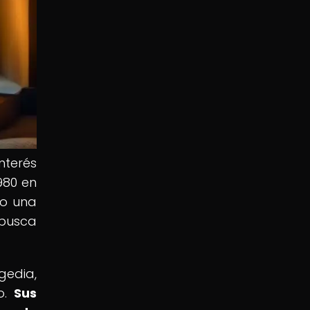
terés
980 en
mo una
 busca
gedia,
o.
Sus