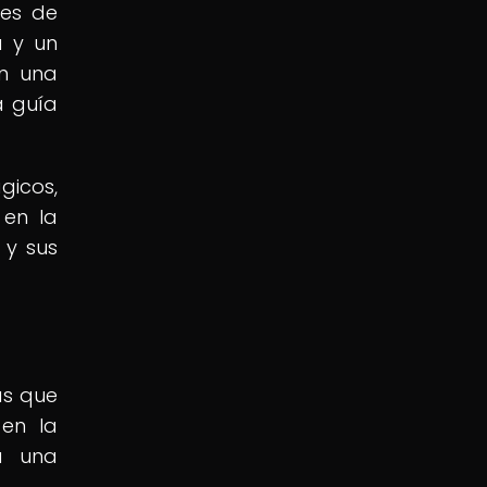
ses de
a y un
an una
a guía
gicos,
 en la
 y sus
as que
 en la
a una
.