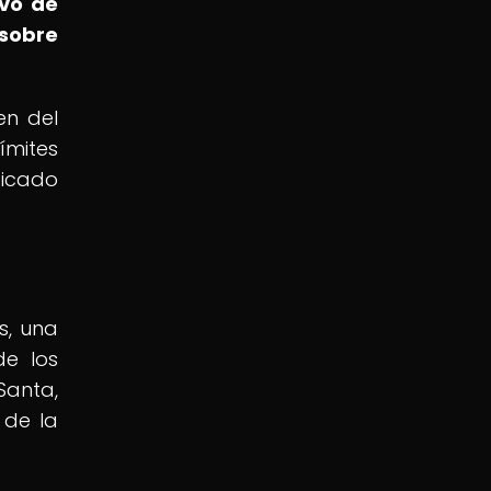
ivo de
sobre
en del
ímites
ficado
s, una
de los
Santa,
 de la