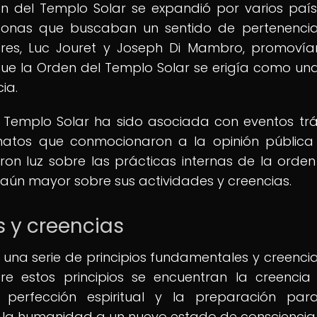
en del Templo Solar se expandió por varios paí
sonas que buscaban un sentido de pertenenci
íderes, Luc Jouret y Joseph Di Mambro, promoví
que la Orden del Templo Solar se erigía como un
ia.
el Templo Solar ha sido asociada con eventos trá
sinatos que conmocionaron a la opinión pública
on luz sobre las prácticas internas de la orden
s aún mayor sobre sus actividades y creencias.
 y creencias
una serie de principios fundamentales y creenci
re estos principios se encuentran la creencia
 perfección espiritual y la preparación par
 la humanidad a un nuevo estado de consciencia