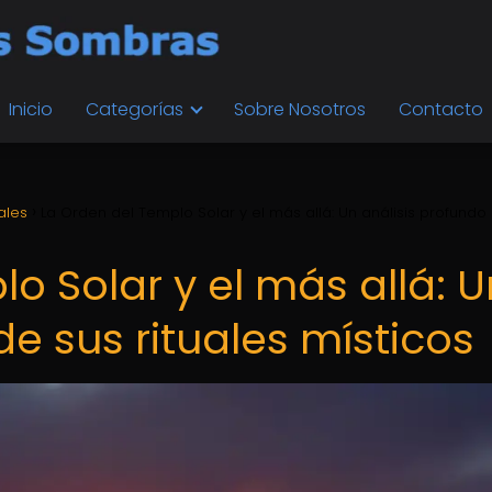
Inicio
Categorías
Sobre Nosotros
Contacto
ales
La Orden del Templo Solar y el más allá: Un análisis profundo
o Solar y el más allá: U
de sus rituales místicos