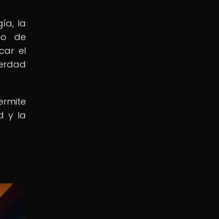
ía, la
do de
car el
erdad
ermite
d y la