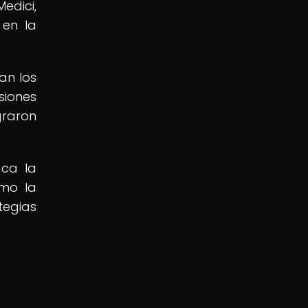
edici,
 en la
an los
siones
graron
aca la
ómo la
tegias