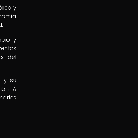
lico y
onomía
d.
mbio y
ventos
as del
o y su
ión. A
narios