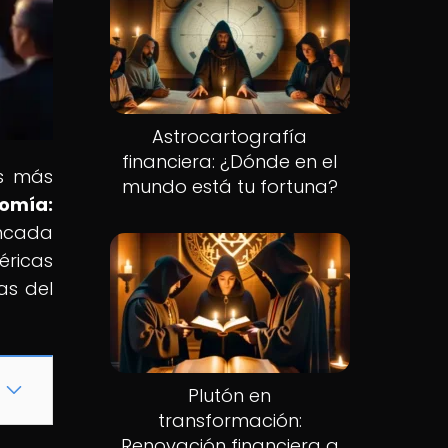
Astrocartografía
financiera: ¿Dónde en el
os más
mundo está tu fortuna?
nomía:
incada
éricas
as del
Plutón en
transformación:
Renovación financiera a