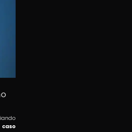
mo
ciando
 caso