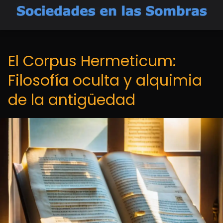
El Corpus Hermeticum:
Filosofía oculta y alquimia
de la antigüedad