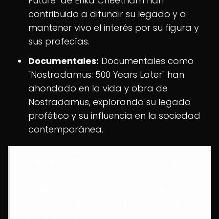
Future" de Erika Cheetham han
contribuido a difundir su legado y a
mantener vivo el interés por su figura y
sus profecías.
Documentales:
Documentales como
"Nostradamus: 500 Years Later" han
ahondado en la vida y obra de
Nostradamus, explorando su legado
profético y su influencia en la sociedad
contemporánea.
La representación de Nostradamus en el
cine y la literatura ha contribuido a
enriquecer su mito y a mantener viva la
fascinación por sus profecías en la
cultura popular.