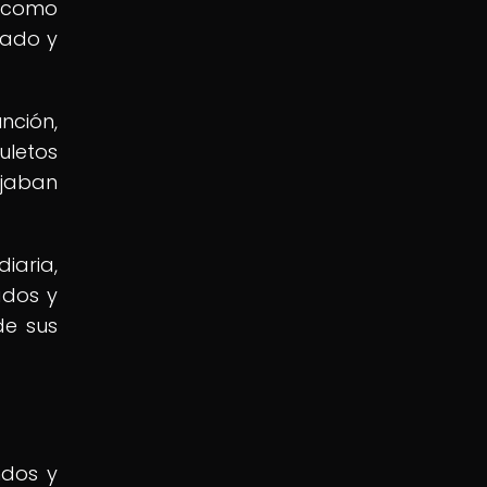
y como
cado y
nción,
uletos
ejaban
iaria,
ados y
de sus
ndos y