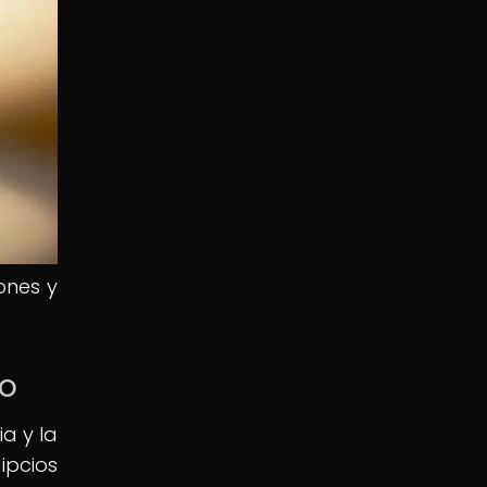
ones y
to
ia y la
ipcios