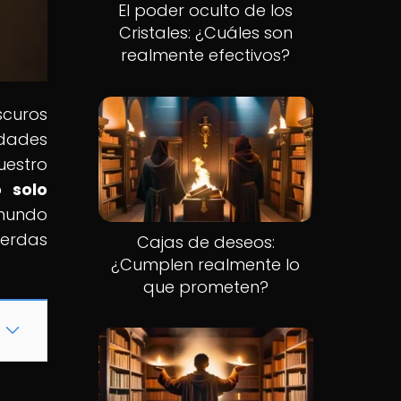
El poder oculto de los
Cristales: ¿Cuáles son
realmente efectivos?
scuros
edades
uestro
o solo
 mundo
ierdas
Cajas de deseos:
¿Cumplen realmente lo
que prometen?