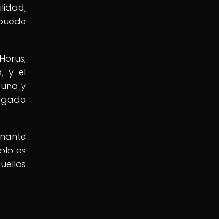
lidad,
 puede
Horus,
; y el
 una y
aigado
inante
olo es
uellos