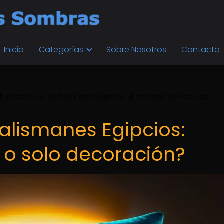
Inicio
Categorías
Sobre Nosotros
Contacto
El misterio de los Talismanes Egipcios: ¿Protección divina o solo
 Talismanes Egipcios:
a o solo decoración?