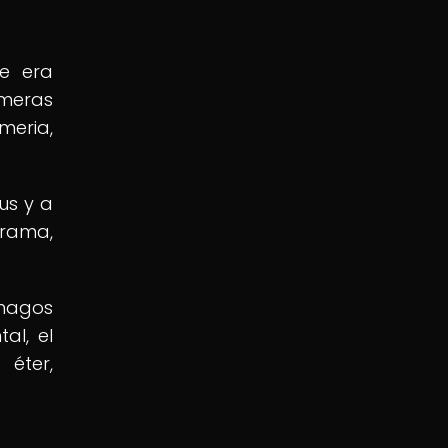
de era
imeras
meria,
us y a
grama,
 magos
al, el
 éter,