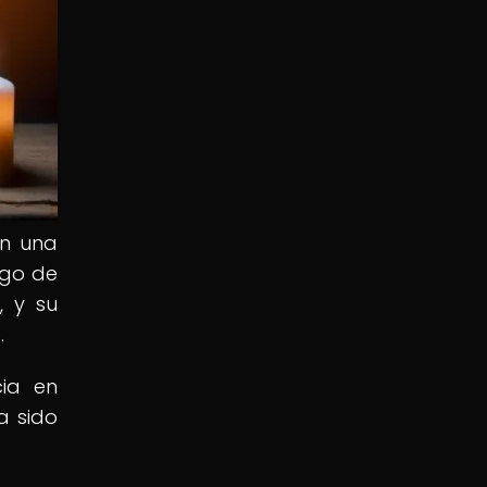
on una
rgo de
, y su
.
cia en
a sido