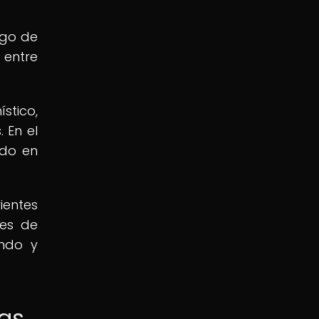
rgo de
 entre
stico,
 En el
ado en
ientes
les de
ando y
tas