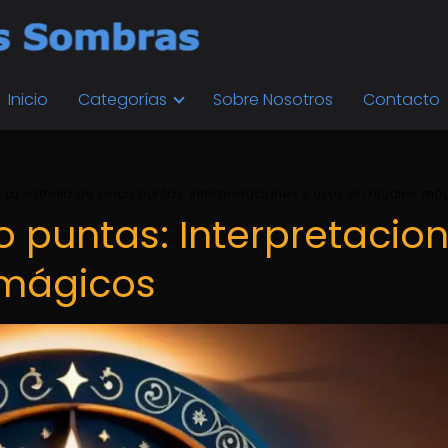
Inicio
Categorías
Sobre Nosotros
Contacto
La estrella de cinco puntas: Interpretaciones y usos en rituales má
co puntas: Interpretacio
s mágicos