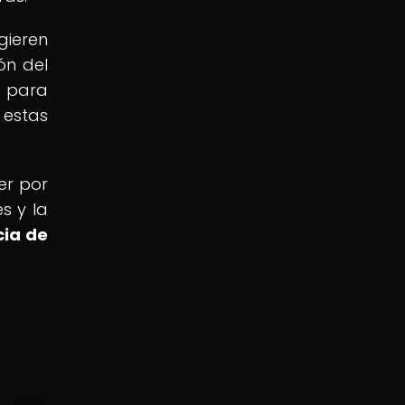
gieren
ón del
 para
 estas
er por
s y la
cia de