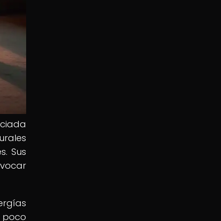
ociada
urales
s. Sus
nvocar
rgías
s poco