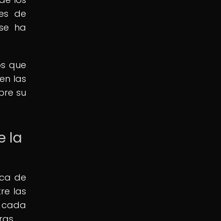
res de
 se ha
os que
en las
bre su
e la
ica de
re las
, cada
ras.