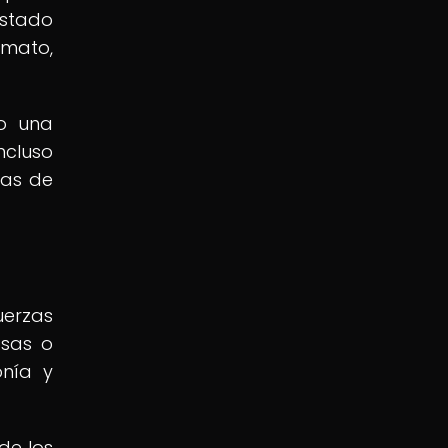
estado
imato,
mo una
ncluso
ías de
uerzas
osas o
onía y
de los