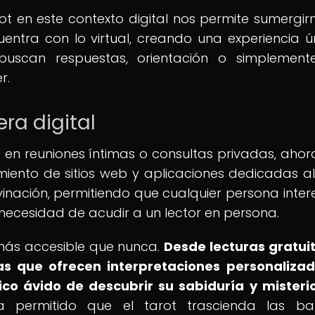
arot en este contexto digital nos permite sumergir
ntra con lo virtual, creando una experiencia ú
buscan respuestas, orientación o simplement
r.
era digital
a en reuniones íntimas o consultas privadas, ahor
gimiento de sitios web y aplicaciones dedicadas al
nación, permitiendo que cualquier persona inte
a necesidad de acudir a un lector en persona.
o más accesible que nunca.
Desde lecturas gratui
vas que ofrecen interpretaciones personalizad
co ávido de descubrir su sabiduría y misterio
a permitido que el tarot trascienda las ba