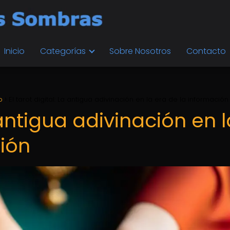
Inicio
Categorías
Sobre Nosotros
Contacto
o
El tarot digital: La antigua adivinación en la era de la información
a antigua adivinación en 
ción