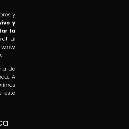
ores y
vivo y
tar la
rot al
 tanto
.
rma de
nca. A
brimos
e este
ca