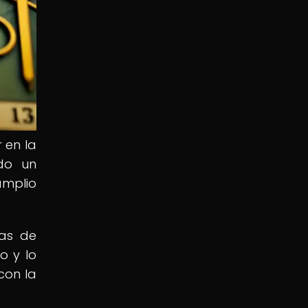
 en la
ado un
amplio
nas de
o y lo
con la