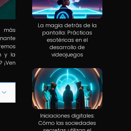
La magia detrás de la
s más
pantalla: Prácticas
inante
esotéricas en el
aremos
desarrollo de
n y la
videojuegos
? ¡Ven
Iniciaciones digitales:
Cómo las sociedades
secretas utilizan el