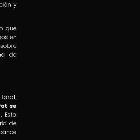
ción y
no que
sos en
 sobre
ama de
tarot.
rot se
.
Esta
ria de
lcance