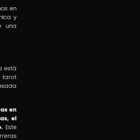
nos en
nica y
e una
a está
 tarot
resada
tas en
as, el
.
Este
rreras