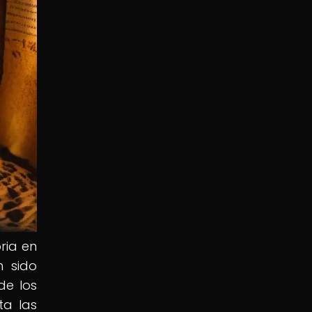
ria en
n sido
de los
ta las