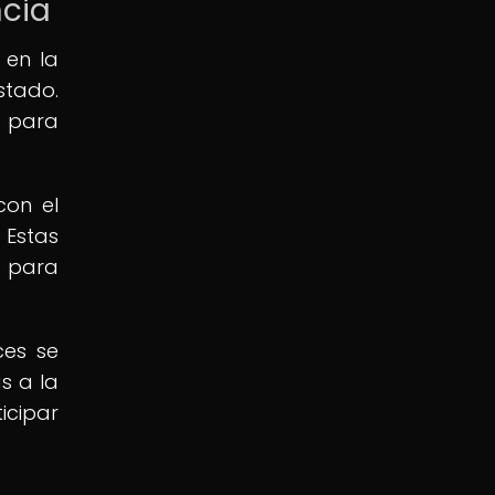
ncia
 en la
stado.
s para
con el
 Estas
s para
ces se
s a la
icipar