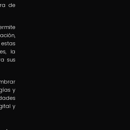
ura de
ermite
ación,
 estas
es, la
ra sus
umbrar
gías y
edades
ital y