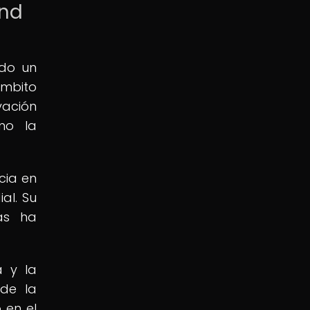
and
ido un
ámbito
vación
mo la
cia en
al. Su
das ha
a y la
 de la
 en el