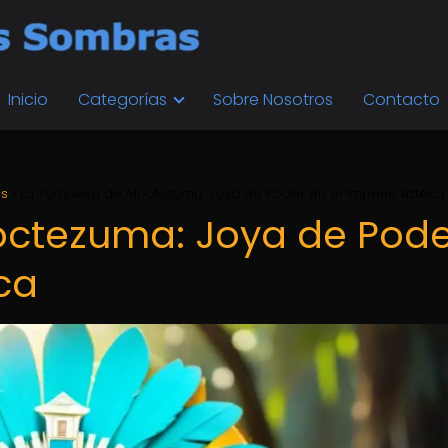
Inicio
Categorías
Sobre Nosotros
Contacto
os
La Turquesa de Moctezuma: Joya de Poder en el Imperio Azteca
octezuma: Joya de Pode
ca