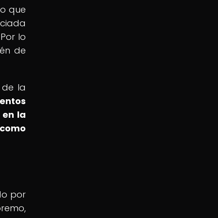
no que
ociada
Por lo
ién de
 de la
entos
 en la
n como
do por
premo,