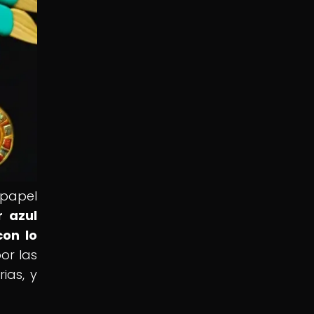
 papel
r azul
con lo
or las
ias, y