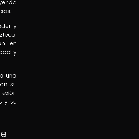
uyendo
sas.
oder y
zteca.
an en
idad y
ra una
Con su
nexión
s y su
de