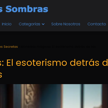
Inicio
Categorías
Sobre Nosotros
Contacto
s Secretas
Monedas mágicas: El esoterismo detrás de las
El esoterismo detrás 
s