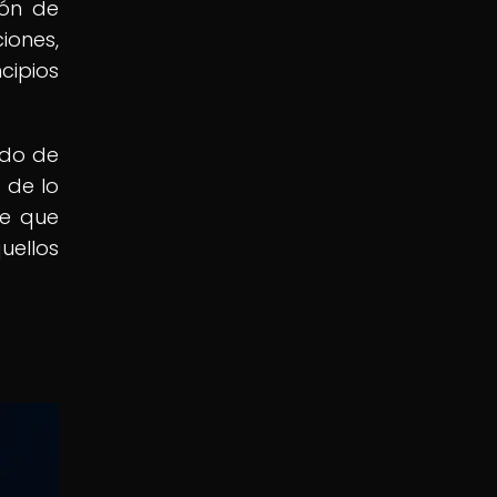
ión de
iones,
cipios
ndo de
 de lo
te que
ellos