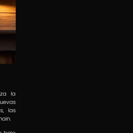
za la
nuevas
s, las
ain.
o bajo