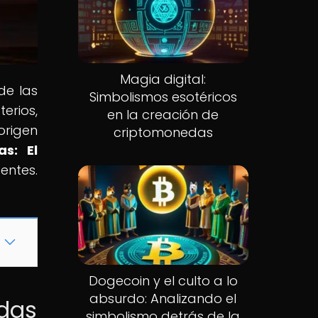
Magia digital:
de las
Simbolismos esotéricos
erios,
en la creación de
origen
criptomonedas
s: El
ntes.
Dogecoin y el culto a lo
absurdo: Analizando el
edas
simbolismo detrás de la