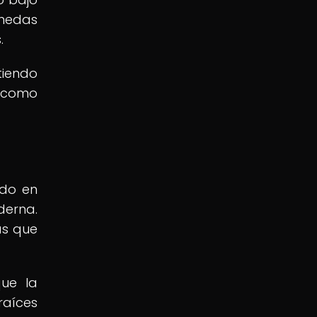
onedas
.
iendo
s como
ndo en
derna.
as que
que la
raíces