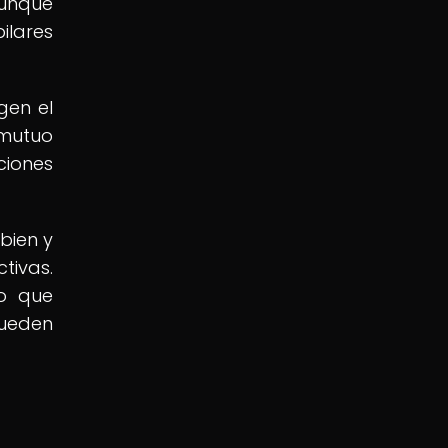
Aunque
ilares
gen el
mutuo
ciones
bien y
tivas.
no que
pueden