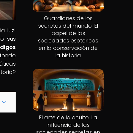
Guardianes de los
secretos del mundo: El
a luz!
papel de las
do sus
sociedades esotéricas
digos
en la conservación de
 fondo
la historia
áticas
toria?
El arte de lo oculto: La
influencia de las
sociedades secretas en