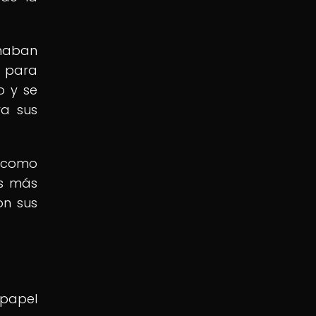
rmaban
o para
o y se
ra sus
n como
as más
on sus
 papel