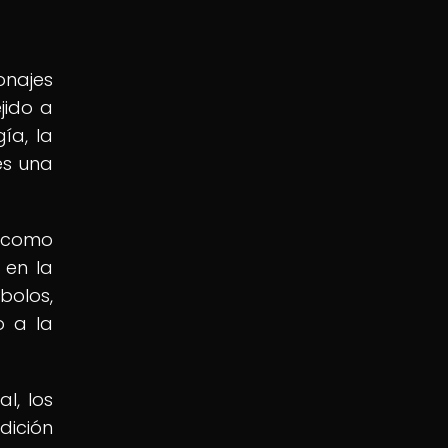
onajes
jido a
ía, la
es una
s como
 en la
bolos,
o a la
l, los
dición