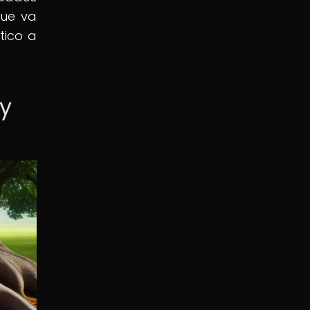
que va
tico a
ry