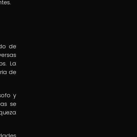
tes.
ado de
versas
os. La
ria de
sofo y
ias se
iqueza
edades