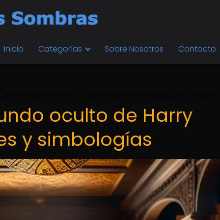
Inicio
Categorías
Sobre Nosotros
Contacto
J.K. Rowling y el mundo oculto de Harry Potter: Inspiraciones y simb
mundo oculto de Harry
nes y simbologías