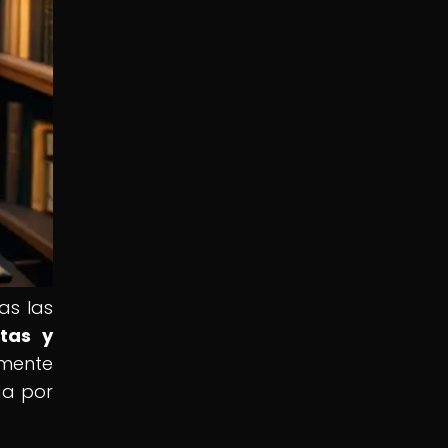
as las
tas y
 mente
da por