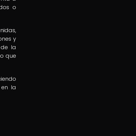
ados o
nidas,
ones y
 de la
lo que
ciendo
 en la