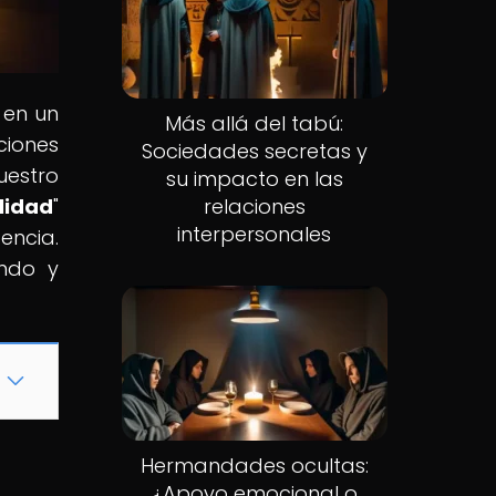
 en un
Más allá del tabú:
ciones
Sociedades secretas y
uestro
su impacto en las
lidad
"
relaciones
interpersonales
encia.
ando y
Hermandades ocultas:
¿Apoyo emocional o