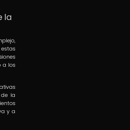
 la
plejo,
 estas
siones
 a los
ativas
 de la
ientos
va y a