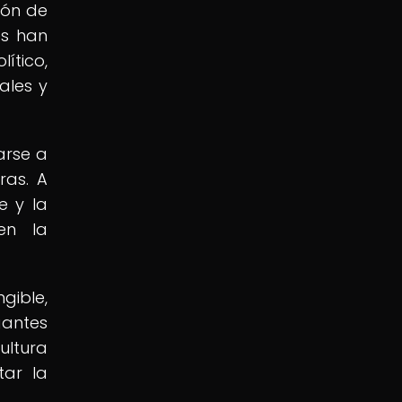
ión de
es han
ítico,
ales y
arse a
ras. A
e y la
en la
gible,
gantes
ultura
tar la