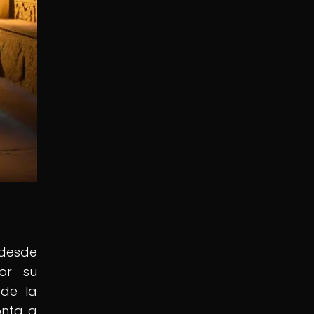
 desde
por su
 de la
onta a