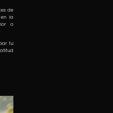
tes de
 en la
mor o
iar tu
atitud