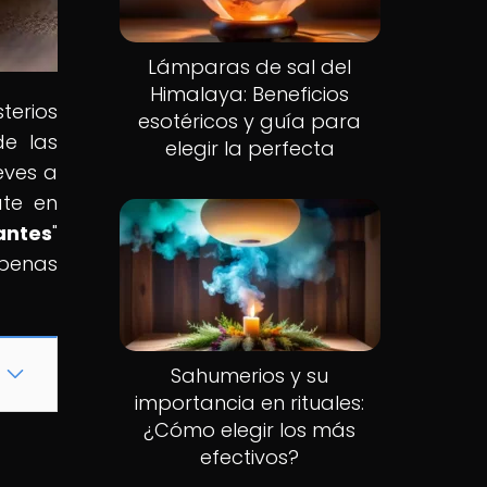
Lámparas de sal del
Himalaya: Beneficios
terios
esotéricos y guía para
de las
elegir la perfecta
eves a
ate en
iantes
"
apenas
Sahumerios y su
importancia en rituales:
¿Cómo elegir los más
efectivos?