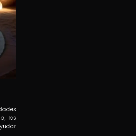
edades
a, los
ayudar