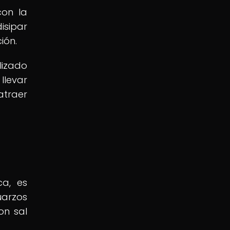
con la
isipar
ión.
lizado
llevar
atraer
ca, es
uarzos
on sal