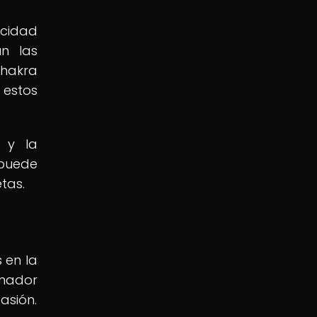
acidad
ún las
chakra
 estos
 y la
 puede
tas.
 en la
anador
asión.